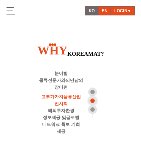
KO
EN
LOGIN▼
WHY
KOREAMAT?
분야별
물류전문가와의
만남의
장
마련
고부가가치
물류산업
전시회
해외투자환경
정보제공 및
글로벌
네트워크 확보 기회
제공