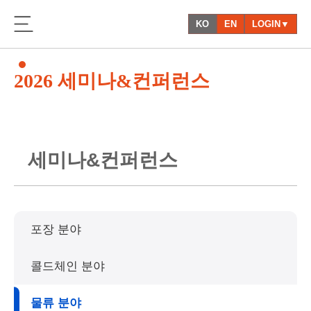
KO
EN
LOGIN▼
2026 세미나&컨퍼런스
세
미
나
&
컨
퍼
런
스
포장 분야
콜드체인 분야
물류 분야