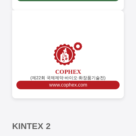
COPHEX
(제22회 국제제약∙바이오∙화장품기술전)
www.cophex.com
K
I
N
T
E
X
2