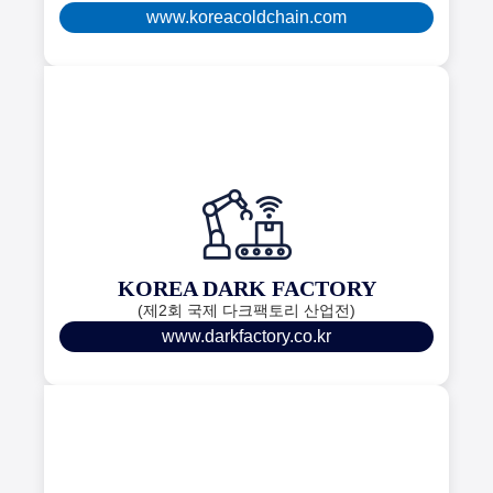
www.koreacoldchain.com
KOREA DARK FACTORY
(제2회 국제 다크팩토리 산업전)
www.darkfactory.co.kr