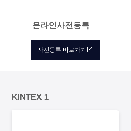
온
라
인
사
전
등
록
open_in_new
사전등록 바로가기
open_in_new
사전등록 바로가기
K
I
N
T
E
X
1