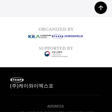
arrow_upward
ORGANIZED BY
SUPPORTED BY
(주)케이와이엑스포
ADDRESS.